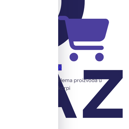
0
Nema proizvoda u
korpi